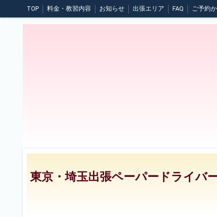
TOP
料金・教習内容
お知らせ
出張エリア
FAQ
煽り運転について
日常点検
夜間の運転
悪天候時の運転
東京・埼玉出張ペーパードライバ