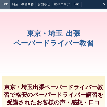
»
TOP
料金・教習内容
お知らせ
出張エリア
FAQ
ご予約から教習開始までの流れ
お問い合わせ・お申し込み
スケジュール空き状況
スクールの特徴
スクール情報・利用規約
標識など
高齢者講習
煽り運転について
日常点検
東京・埼玉 出張
夜間の運転
悪天候時の運転
運転中に大地震が起きたら
ペーパードライバー教習
応急救護について
セルフガソリンスタンドの利用方法
ブログ
東京・埼玉出張ペーパードライバー教
習で格安のペーパードライバー講習を
受講されたお客様の声・感想・口コ